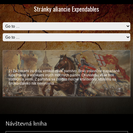
Stránky aliancie Expendables
1) Za horami za dola vzniklo malé panstvo. Bolo ustavične napadané
lúpežníkmi a vojskami iných mocných pánov. Obyvatelia však boli
statoční a verní. Z panstva sa zrodilo mocné kráľovstvo, ktorému sa
široko-ďaleko nik nevyrovná....
Návštevná kniha