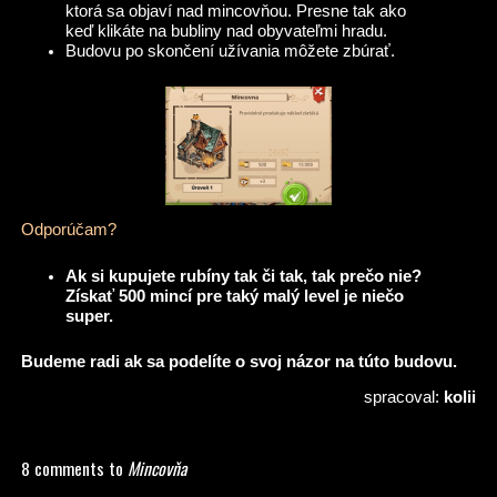
ktorá sa objaví nad mincovňou. Presne tak ako
keď klikáte na bubliny nad obyvateľmi hradu.
Budovu po skončení užívania môžete zbúrať.
Odporúčam?
Ak si kupujete rubíny tak či tak, tak prečo nie?
Získať 500 mincí pre taký malý level je niečo
super.
Budeme radi ak sa podelíte o svoj názor na túto budovu.
spracoval:
kolii
8 comments to
Mincovňa