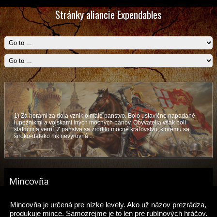
Stránky aliancie Expendables
1) Za horami za dola vzniklo malé panstvo. Bolo ustavične napadané
lúpežníkmi a vojskami iných mocných pánov. Obyvatelia však boli
statoční a verní. Z panstva sa zrodilo mocné kráľovstvo, ktorému sa
široko-ďaleko nik nevyrovná....
Mincovňa
Mincovňa je určená pre nízke levely. Ako už názov prezrádza,
produkuje mince. Samozrejme je to len pre rubínových hráčov.