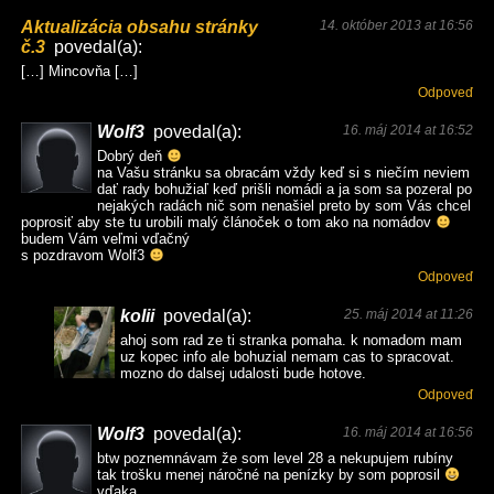
Aktualizácia obsahu stránky
14. október 2013 at 16:56
č.3
povedal(a):
[…] Mincovňa […]
Odpoveď
Wolf3
povedal(a):
16. máj 2014 at 16:52
Dobrý deň
na Vašu stránku sa obracám vždy keď si s niečím neviem
dať rady bohužiaľ keď prišli nomádi a ja som sa pozeral po
nejakých radách nič som nenašiel preto by som Vás chcel
poprosiť aby ste tu urobili malý článoček o tom ako na nomádov
budem Vám veľmi vďačný
s pozdravom Wolf3
Odpoveď
kolii
povedal(a):
25. máj 2014 at 11:26
ahoj som rad ze ti stranka pomaha. k nomadom mam
uz kopec info ale bohuzial nemam cas to spracovat.
mozno do dalsej udalosti bude hotove.
Odpoveď
Wolf3
povedal(a):
16. máj 2014 at 16:56
btw poznemnávam že som level 28 a nekupujem rubíny
tak trošku menej náročné na penízky by som poprosil
vďaka