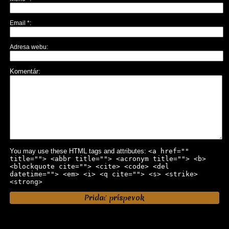
Email
*
Adresa webu
Komentár
You may use these HTML tags and attributes:
<a href=""
title=""> <abbr title=""> <acronym title=""> <b>
<blockquote cite=""> <cite> <code> <del
datetime=""> <em> <i> <q cite=""> <s> <strike>
<strong>