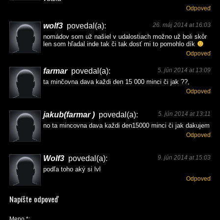
Odpoveď
wolf3
povedal(a):
26. máj 2014 at 16:03
nomádov som už našiel v udalostiach možno už boli skôr
len som hľadal inde tak či tak dosť mi to pomohlo dík
Odpoveď
farmar
povedal(a):
5. jún 2014 at 13:09
ta minčovna dava každi den 15 000 minci či jak ??,
Odpoveď
jakub(farmar )
povedal(a):
5. jún 2014 at 13:11
no ta mincovna dava každi den15000 minci či jak dakujem
Odpoveď
Wolf3
povedal(a):
9. jún 2014 at 15:03
podľa toho aký si lvl
Odpoveď
Napíšte odpoveď
Meno
*